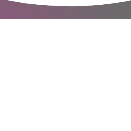
cy przy
apisz do