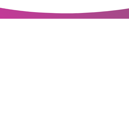
Potrze
swoim p