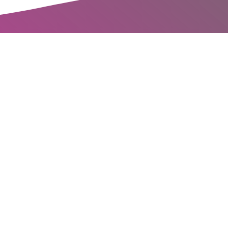
bujesz pomo
rojekcie? N
nas!