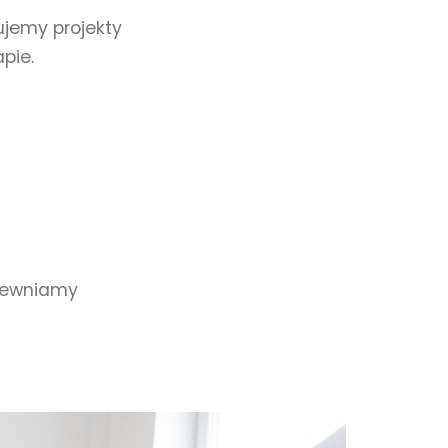
ujemy projekty
pie.
apewniamy