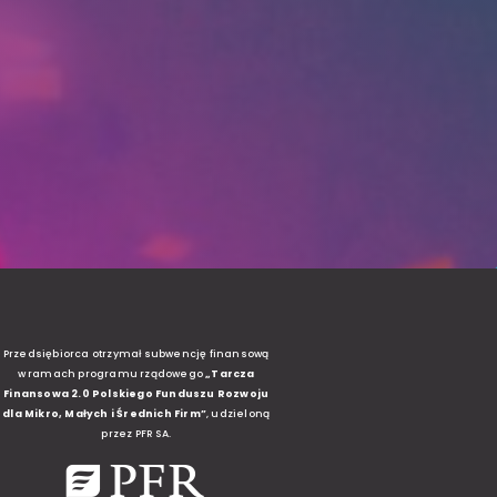
Przedsiębiorca otrzymał subwencję finansową
w ramach programu rządowego
„Tarcza
Finansowa 2.0
Polskiego Funduszu Rozwoju
dla Mikro, Małych i Średnich Firm”
, udzieloną
przez PFR SA.